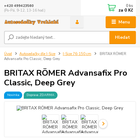
0
ks
+420 499423560
za
0 Kč
(Po-Pá, 9-12, 13-16 hod.)
Menu
Hledat
Úvod
Autosedačky dle I-Size
I-Size 76-150 cm
BRITAX RÖMER
Advansafix Pro Classic, Deep Grey
BRITAX RÖMER Advansafix Pro
Classic, Deep Grey
Novinka
Doprava ZDARMA