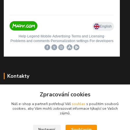
Kontakty
Štěpán Rybníček
Zpracování cookies
+420 499423560
(Po-Pá, 9-12, 13-16 hod.)
Náš e-shop a partneři potřebují Váš
souhlas
s použitím souborů
cookies, aby Vám mohli zobrazovat informace týkající se Vašich
autosedacky@seznam.cz
zájmů.
Souhlasím
Nastavení