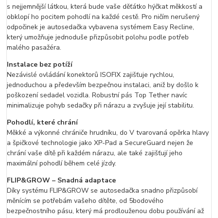
s nejjemnější látkou, která bude vaše děťátko hýčkat měkkostí a
obklopí ho pocitem pohodlí na každé cestě. Pro ničím nerušený
odpočinek je autosedačka vybavena systémem Easy Recline,
který umožňuje jednoduše přizpůsobit polohu podle potřeb
malého pasažéra.
Instalace bez potíží
Nezávislé ovládání konektorů ISOFIX zajišťuje rychlou,
jednoduchou a především bezpečnou instalaci, aniž by došlo k
poškození sedadel vozidla. Robustní pás Top Tether navíc
minimalizuje pohyb sedačky při nárazu a zvyšuje její stabilitu.
Pohodlí, které chrání
Měkké a výkonné chrániče hrudníku, do V tvarovaná opěrka hlavy
a špičkové technologie jako XP-Pad a SecureGuard nejen že
chrání vaše dítě při každém nárazu, ale také zajišťují jeho
maximální pohodlí během celé jízdy.
FLIP&GROW – Snadná adaptace
Díky systému FLIP&GROW se autosedačka snadno přizpůsobí
měnícím se potřebám vašeho dítěte, od 5bodového
bezpečnostního pásu, který má prodlouženou dobu používání až