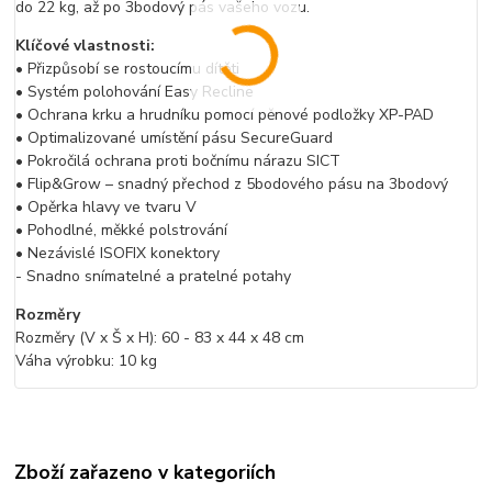
do 22 kg, až po 3bodový pás vašeho vozu.
Klíčové vlastnosti:
• Přizpůsobí se rostoucímu dítěti
• Systém polohování Easy Recline
• Ochrana krku a hrudníku pomocí pěnové podložky XP-PAD
• Optimalizované umístění pásu SecureGuard
• Pokročilá ochrana proti bočnímu nárazu SICT
• Flip&Grow – snadný přechod z 5bodového pásu na 3bodový
• Opěrka hlavy ve tvaru V
• Pohodlné, měkké polstrování
• Nezávislé ISOFIX konektory
- Snadno snímatelné a pratelné potahy
Rozměry
Rozměry (V x Š x H): 60 - 83 x 44 x 48 cm
Váha výrobku: 10 kg
Zboží zařazeno v kategoriích