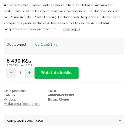
Advansafix Pro Classic, autosedačka, která se dokáže přizpůsobit
rostoucímu dítěti a bez kompromisů v bezpečnosti. Je vhodná pro děti
od 15 měsíců do 12 let (150 cm). Podrobnosti Bezpečnost, která nezná
kompromisyAutosedačka Advansafix Pro Classic nabízí unikátní
bezpečnostní prvky proti čelnímu ...
celý popis
Dostupnost
do 2 dnů 1 ks
8 490 Kč
/
ks
7 580 Kč
bez DPH
Přidat do košíku
Číslo produktu:
1610
EAN kód:
4000984939309
Výrobce:
Britax Römer
Hlídat cenu / dostupnost
Kompletní specifikace