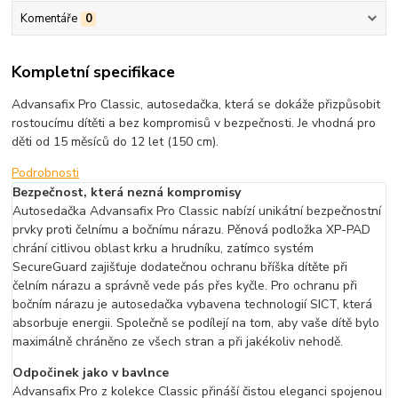
Komentáře
0
Kompletní specifikace
Advansafix Pro Classic, autosedačka, která se dokáže přizpůsobit
rostoucímu dítěti a bez kompromisů v bezpečnosti. Je vhodná pro
děti od 15 měsíců do 12 let (150 cm).
Podrobnosti
Bezpečnost, která nezná kompromisy
Autosedačka Advansafix Pro Classic nabízí unikátní bezpečnostní
prvky proti čelnímu a bočnímu nárazu. Pěnová podložka XP-PAD
chrání citlivou oblast krku a hrudníku, zatímco systém
SecureGuard zajišťuje dodatečnou ochranu bříška dítěte při
čelním nárazu a správně vede pás přes kyčle. Pro ochranu při
bočním nárazu je autosedačka vybavena technologií SICT, která
absorbuje energii. Společně se podílejí na tom, aby vaše dítě bylo
maximálně chráněno ze všech stran a při jakékoliv nehodě.
Odpočinek jako v bavlnce
Advansafix Pro z kolekce Classic přináší čistou eleganci spojenou