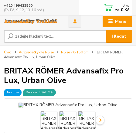
0
ks
+420 499423560
za
0 Kč
(Po-Pá, 9-12, 13-16 hod.)
Menu
Hledat
Úvod
Autosedačky dle I-Size
I-Size 76-150 cm
BRITAX RÖMER
Advansafix Pro Lux, Urban Olive
BRITAX RÖMER Advansafix Pro
Lux, Urban Olive
Novinka
Doprava ZDARMA