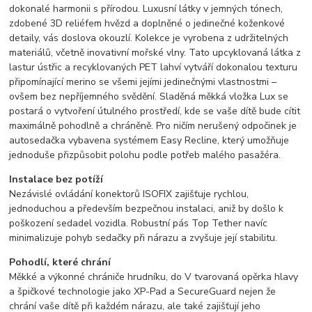
dokonalé harmonii s přírodou. Luxusní látky v jemných tónech,
zdobené 3D reliéfem hvězd a doplněné o jedinečné koženkové
detaily, vás doslova okouzlí. Kolekce je vyrobena z udržitelných
materiálů, včetně inovativní mořské vlny. Tato upcyklovaná látka z
lastur ústřic a recyklovaných PET lahví vytváří dokonalou texturu
připomínající merino se všemi jejími jedinečnými vlastnostmi –
ovšem bez nepříjemného svědění. Sladěná měkká vložka Lux se
postará o vytvoření útulného prostředí, kde se vaše dítě bude cítit
maximálně pohodlně a chráněně. Pro ničím nerušený odpočinek je
autosedačka vybavena systémem Easy Recline, který umožňuje
jednoduše přizpůsobit polohu podle potřeb malého pasažéra.
Instalace bez potíží
Nezávislé ovládání konektorů ISOFIX zajišťuje rychlou,
jednoduchou a především bezpečnou instalaci, aniž by došlo k
poškození sedadel vozidla. Robustní pás Top Tether navíc
minimalizuje pohyb sedačky při nárazu a zvyšuje její stabilitu.
Pohodlí, které chrání
Měkké a výkonné chrániče hrudníku, do V tvarovaná opěrka hlavy
a špičkové technologie jako XP-Pad a SecureGuard nejen že
chrání vaše dítě při každém nárazu, ale také zajišťují jeho