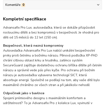
Komentáře
0
Kompletní specifikace
Advansafix Pro Lux, autosedačka, která se dokáže přizpůsobit
rostoucímu dítěti a bez kompromisů v bezpečnosti. Je vhodná pro
děti od 15 měsíců do 12 let (150 cm).
Bezpečnost, která nezná kompromisy
Autosedačka Advansafix Pro Lux nabízí unikátní bezpečnostní
prvky proti čelnímu a bočnímu nárazu. Pěnová podložka XP-PAD
chrání citlivou oblast krku a hrudníku, zatímco systém
SecureGuard zajišťuje dodatečnou ochranu bříška dítěte při čelním
nárazu a správně vede pás přes kyčle. Pro ochranu při bočním
nárazu je autosedačka vybavena technologií SICT, která
absorbuje energii. Společně se podílejí na tom, aby vaše dítě bylo
maximálně chráněno ze všech stran a při jakékoliv nehodě.
Odpočinek jako v bavlnce
Spojení prémiového designu s maximálním komfortem a
udržitelností? To je Advansafix Pro z kolekce Lux, vyvinuté v