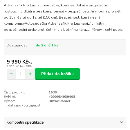
Advansafix Pro Lux, autosedačka, která se dokáže přizpůsobit
rostoucímu dítěti a bez kompromisů v bezpečnosti. Je vhodná pro děti
od 15 měsíců do 12 let (150 cm). Bezpečnost, která nezná
kompromisyAutosedačka Advansafix Pro Lux nabízí unikátní
bezpečnostní prvky proti čelnímu a bočnímu nárazu. Pěnov...
celý popis
Dostupnost
do 2 dnů 1 ks
9 990 Kč
/
ks
8 920 Kč
bez DPH
Přidat do košíku
Číslo produktu:
1630
EAN kód:
4000984939408
Výrobce:
Britax Römer
Hlídat cenu / dostupnost
Kompletní specifikace