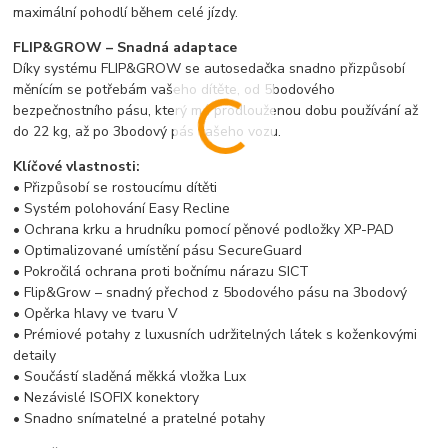
maximální pohodlí během celé jízdy.
FLIP&GROW – Snadná adaptace
Díky systému FLIP&GROW se autosedačka snadno přizpůsobí
měnícím se potřebám vašeho dítěte, od 5bodového
bezpečnostního pásu, který má prodlouženou dobu používání až
do 22 kg, až po 3bodový pás vašeho vozu.
Klíčové vlastnosti:
• Přizpůsobí se rostoucímu dítěti
• Systém polohování Easy Recline
• Ochrana krku a hrudníku pomocí pěnové podložky XP-PAD
• Optimalizované umístění pásu SecureGuard
• Pokročilá ochrana proti bočnímu nárazu SICT
• Flip&Grow – snadný přechod z 5bodového pásu na 3bodový
• Opěrka hlavy ve tvaru V
• Prémiové potahy z luxusních udržitelných látek s koženkovými
detaily
• Součástí sladěná měkká vložka Lux
• Nezávislé ISOFIX konektory
• Snadno snímatelné a pratelné potahy