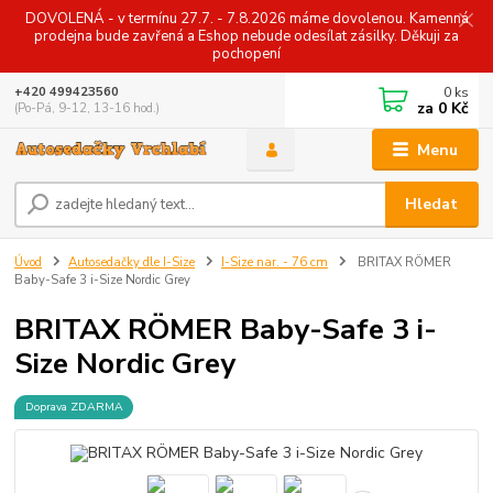
DOVOLENÁ - v termínu 27.7. - 7.8.2026 máme dovolenou. Kamenná
prodejna bude zavřená a Eshop nebude odesílat zásilky. Děkuji za
pochopení
0
ks
+420 499423560
za
0 Kč
(Po-Pá, 9-12, 13-16 hod.)
Menu
Hledat
Úvod
Autosedačky dle I-Size
I-Size nar. - 76 cm
BRITAX RÖMER
Baby-Safe 3 i-Size Nordic Grey
BRITAX RÖMER Baby-Safe 3 i-
Size Nordic Grey
Doprava ZDARMA