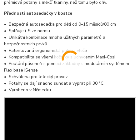
prémiové potahy z měkčí tkaniny, než tomu bylo dřív.
Přednosti autosedačky v kostce
• Bezpečná autosedačka pro děti od 0–15 měsíců/80 cm
• Splňuje i-Size normu
• Unikátní kombinace mnoha užitných parametrů a
bezpečnostních prvků
• Patentovaná ergonomická poloha vleže
• Kompatibilita se všemi kočárky s uchycením Maxi-Cosi
• Poutání pásem či s pomocí základny s modulárním systémem
Flex base iSense
• Schválena pro letecký provoz
• Potahy se dají snadno sundat a vyprat při 30 °C
• Vyrobeno v Německu