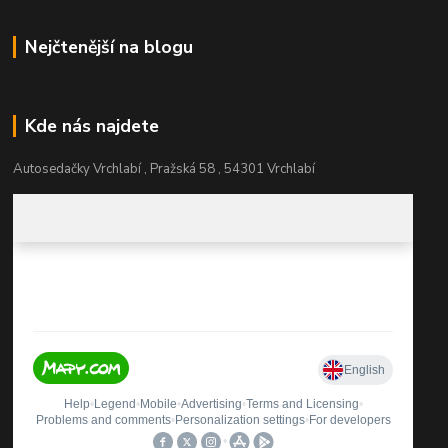
Nejčtenější na blogu
Kde nás najdete
Autosedačky Vrchlabí , Pražská 58 , 54301 Vrchlabí