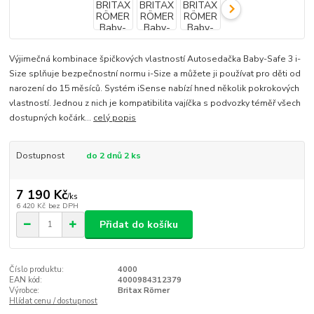
Výjimečná kombinace špičkových vlastností Autosedačka Baby-Safe 3 i-
Size splňuje bezpečnostní normu i-Size a můžete ji používat pro děti od
narození do 15 měsíců. Systém iSense nabízí hned několik pokrokových
vlastností. Jednou z nich je kompatibilita vajíčka s podvozky téměř všech
dostupných kočárk...
celý popis
Dostupnost
do 2 dnů 2 ks
7 190 Kč
/
ks
6 420 Kč
bez DPH
Přidat do košíku
Číslo produktu:
4000
EAN kód:
4000984312379
Výrobce:
Britax Römer
Hlídat cenu / dostupnost