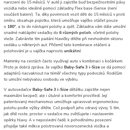
narození do 15 měsíců. V autě ji zajistíte buď bezpečnostními pásy
vozidla nebo ideálně pomocí základny Flex base iSense (není
součástí balení). Ta, díky povinnosti vozit děti do 15 měsíců v proti
směru, obsahuje pojistku, která umožňuje vajíčko otáčet pouze
o
180°
, a to do nástupní polohy a zpět. Základna vám dále umožní
snadné naklápění sedačky do
6 různých poloh
, včetně polohy
vleže. Zabráníte tím padání hlavičky dítěte při nevhodném sklonu
sedáku u některých aut. Přičemž tato kombinace otáčení a
polohování je u vajíčka naprosto
unikátní
.
Maminky na cestách často využívají auto v kombinaci s kočárkem.
Proto je dobrá zpráva, že vajíčko
Baby-Safe 3 i-Size
se dá pomocí
adaptérů nacvaknout na téměř všechny typy podvozků. Rodičům
to umožní nebývalou svobodu ve výběru.
V autosedačce
Baby-Safe 3 i-Size
děťátku zajistíte nejen
maximální bezpečí, ale i útulné a komfortní prostředí. Její
patentovaný mechanismus umožňuje upravovat ergonomickou
polohu podle výšky dítěte. Což podpoří jeho zdravý vývoj. S tím,
jak dítě roste, prostor v sedačce mu zvětšujete i nastavením
opěrky hlavy. A v neposlední řadě, k pohodlnému posezení
přispěje také měkce polstrovaná novorozenecká vložka a