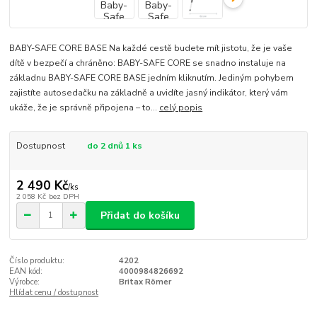
BABY-SAFE CORE BASE Na každé cestě budete mít jistotu, že je vaše
dítě v bezpečí a chráněno: BABY-SAFE CORE se snadno instaluje na
základnu BABY-SAFE CORE BASE jedním kliknutím. Jediným pohybem
zajistíte autosedačku na základně a uvidíte jasný indikátor, který vám
ukáže, že je správně připojena – to...
celý popis
Dostupnost
do 2 dnů 1 ks
2 490 Kč
/
ks
2 058 Kč
bez DPH
Přidat do košíku
Číslo produktu:
4202
EAN kód:
4000984826692
Výrobce:
Britax Römer
Hlídat cenu / dostupnost