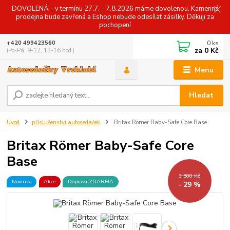
DOVOLENÁ - v termínu 27.7. - 7.8.2026 máme dovolenou. Kamenná
prodejna bude zavřená a Eshop nebude odesílat zásilky. Děkuji za
pochopení
0
ks
+420 499423560
za
0 Kč
(Po-Pá, 9-12, 13-16 hod.)
Menu
Hledat
Úvod
příslušenství autosedaček
Britax Römer Baby-Safe Core Base
Britax Römer Baby-Safe Core
Base
3 500 Kč
Novinka
Akce
Doprava ZDARMA
- 29 %