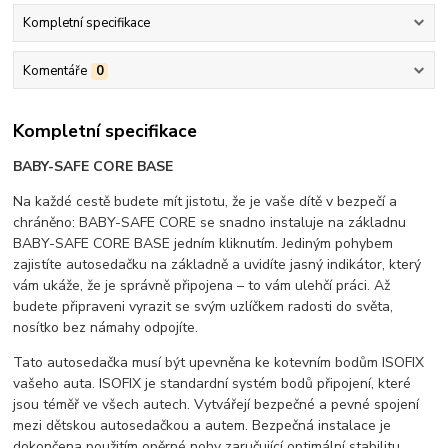
Kompletní specifikace
Komentáře
0
Kompletní specifikace
BABY-SAFE CORE BASE
Na každé cestě budete mít jistotu, že je vaše dítě v bezpečí a
chráněno: BABY-SAFE CORE se snadno instaluje na základnu
BABY-SAFE CORE BASE jedním kliknutím. Jediným pohybem
zajistíte autosedačku na základně a uvidíte jasný indikátor, který
vám ukáže, že je správně připojena – to vám ulehčí práci. Až
budete připraveni vyrazit se svým uzlíčkem radosti do světa,
nosítko bez námahy odpojíte.
Tato autosedačka musí být upevněna ke kotevním bodům ISOFIX
vašeho auta. ISOFIX je standardní systém bodů připojení, které
jsou téměř ve všech autech. Vytvářejí bezpečné a pevné spojení
mezi dětskou autosedačkou a autem. Bezpečná instalace je
dokončena použitím opěrné nohy zaručující optimální stabilitu.