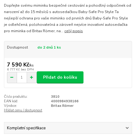
Dopřejte svému miminku bezpečné cestování a pohodlný odpočinek od
narození až do 15 měsíců s autosedačkou Baby-Safe Pro Style Ta
nejlepší ochrana pro vaše miminko od prvních dnů Baby-Safe Pro Style
je odlehčená, polohovatelná a zároveň nejvíce inovativní autosedačka
pro miminka od Britax Römer, na...
celý popis
Dostupnost
do 2 dnů 1 ks
7 590 Kč
/
ks
6 777 Kč
bez DPH
Přidat do košíku
Číslo produktu:
3810
EAN kód:
4000984938166
Výrobce:
Britax Römer
Hlídat cenu / dostupnost
Kompletní specifikace