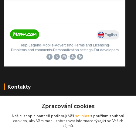
Kontakty
Štěpán Rybníček
+420 499423560
Zpracování cookies
(Po-Pá, 9-12, 13-16 hod.)
Náš e-shop a partneři potřebují Váš
souhlas
s použitím souborů
cookies, aby Vám mohli zobrazovat informace týkající se Vašich
autosedacky@seznam.cz
zájmů.