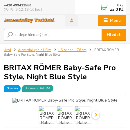
0
ks
+420 499423560
za
0 Kč
(Po-Pá, 9-12, 13-16 hod.)
Menu
Hledat
Úvod
Autosedačky dle I-Size
I-Size nar. - 76 cm
BRITAX RÖMER
Baby-Safe Pro Style, Night Blue Style
BRITAX RÖMER Baby-Safe Pro
Style, Night Blue Style
Novinka
Doprava ZDARMA