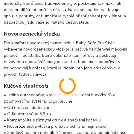
materiály, které absorbují více energie, poskytuje tak maximální
ochranu dítěte při bočním nárazu. Navíc se snadno nastavuje
spolu s popruhy, což umožňuje rychlé přizpůsobení pro klidnou a
bezpečnou jízdu vašeho malého cestovatele.
Novorozenecká vložka
Pro komfort novorozených miminek je Baby-Safe Pro Style
vybavena novorozeneckou vložkou s pečlivě navrženými měkkými
pěnovými polštářky, které dokonale tlumí otřesy a poskytují
nezbytnou oporu. Váš malý poklad tak bude moci odpočívat v
nejpohodlnější poloze, která je ideální pro jeho zdravý vývoj v
prvních týdnech života.
Klíčové vlastnosti
• Jediná autosedačka, která předchází padání hlavičky díky
polohovacímu systému Ergo Recline
• Od narození do 85 cm
• Odlehčená váha 3,9 kg
• Kompatibilita s různými druhy a značkami kočárků
• Novorozenecká vložka pro extra ochranu nejmenších
• 3bodový pás pro pohodlnější proces zapínaní a odepínání pásu