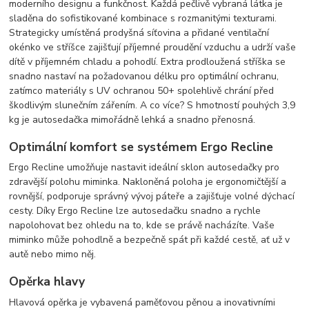
moderního designu a funkčnost. Každá pečlivě vybraná látka je
sladěna do sofistikované kombinace s rozmanitými texturami.
Strategicky umístěná prodyšná síťovina a přidané ventilační
okénko ve stříšce zajišťují příjemné proudění vzduchu a udrží vaše
dítě v příjemném chladu a pohodlí. Extra prodloužená stříška se
snadno nastaví na požadovanou délku pro optimální ochranu,
zatímco materiály s UV ochranou 50+ spolehlivě chrání před
škodlivým slunečním zářením. A co více? S hmotností pouhých 3,9
kg je autosedačka mimořádně lehká a snadno přenosná.
Optimální komfort se systémem Ergo Recline
Ergo Recline umožňuje nastavit ideální sklon autosedačky pro
zdravější polohu miminka. Nakloněná poloha je ergonomičtější a
rovnější, podporuje správný vývoj páteře a zajišťuje volné dýchací
cesty. Díky Ergo Recline lze autosedačku snadno a rychle
napolohovat bez ohledu na to, kde se právě nacházíte. Vaše
miminko může pohodlně a bezpečně spát při každé cestě, ať už v
autě nebo mimo něj.
Opěrka hlavy
Hlavová opěrka je vybavená paměťovou pěnou a inovativními