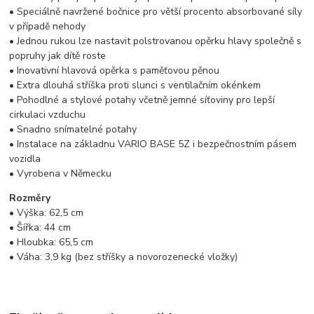
• Speciálně navržené bočnice pro větší procento absorbované síly
v případě nehody
• Jednou rukou lze nastavit polstrovanou opěrku hlavy společně s
popruhy jak dítě roste
• Inovativní hlavová opěrka s paměťovou pěnou
• Extra dlouhá stříška proti slunci s ventilačním okénkem
• Pohodlné a stylové potahy včetně jemné síťoviny pro lepší
cirkulaci vzduchu
• Snadno snímatelné potahy
• Instalace na základnu VARIO BASE 5Z i bezpečnostním pásem
vozidla
• Vyrobena v Německu
Rozměry
• Výška: 62,5 cm
• Šířka: 44 cm
• Hloubka: 65,5 cm
• Váha: 3,9 kg (bez stříšky a novorozenecké vložky)