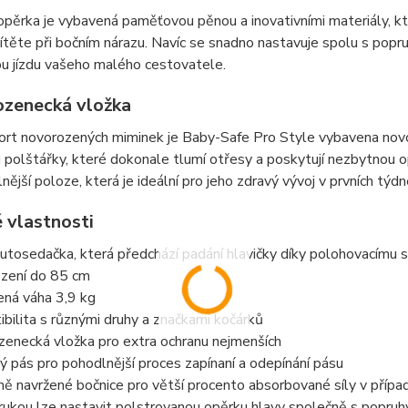
pěrka je vybavená paměťovou pěnou a inovativními materiály, kte
ítěte při bočním nárazu. Navíc se snadno nastavuje spolu s popru
u jízdu vašeho malého cestovatele.
zenecká vložka
ort novorozených miminek je Baby-Safe Pro Style vybavena nov
polštářky, které dokonale tlumí otřesy a poskytují nezbytnou o
nější poloze, která je ideální pro jeho zdravý vývoj v prvních týdn
 vlastnosti
autosedačka, která předchází padání hlavičky díky polohovacímu
ození do 85 cm
ená váha 3,9 kg
bilita s různými druhy a značkami kočárků
zenecká vložka pro extra ochranu nejmenších
 pás pro pohodlnější proces zapínaní a odepínání pásu
ně navržené bočnice pro větší procento absorbované síly v příp
rukou lze nastavit polstrovanou opěrku hlavy společně s popruhy