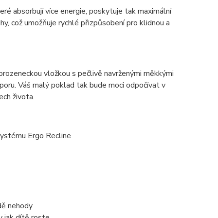
ré absorbují více energie, poskytuje tak maximální
hy, což umožňuje rychlé přizpůsobení pro klidnou a
orozeneckou vložkou s pečlivě navrženými měkkými
poru. Váš malý poklad tak bude moci odpočívat v
ech života.
 systému Ergo Recline
adě nehody
 jak dítě roste