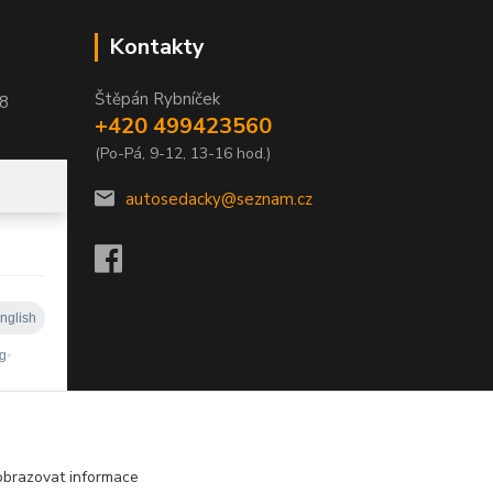
Kontakty
Štěpán Rybníček
58
+420 499423560
(Po-Pá, 9-12, 13-16 hod.)
autosedacky@seznam.cz
obrazovat informace