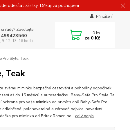
 odesílat zásilky. Děkuji za pochopení
Přihlášení
 si rady? Zavolejte.
0
ks
 499423560
za
0 Kč
, 9-12, 13-16 hod.)
Pro Style, Teak
, Teak
te svému miminku bezpečné cestování a pohodlný odpočinek
ození až do 15 měsíců s autosedačkou Baby-Safe Pro Style Ta
ší ochrana pro vaše miminko od prvních dnů Baby-Safe Pro
je odlehčená, polohovatelná a zároveň nejvíce inovativní
dačka pro miminka od Britax Römer, na...
celý popis