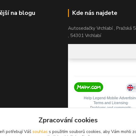
ější na blogu
Kde nás najdete
Autosedačky Vrchlabí , Pražská 
, 54301 Vrchlabí
Zpracování cookies
eři potřebují Váš
souhlas
s použitím souborů cookies, aby Vám mohli z