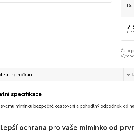
Dos
7 
6 7
Číslo p
Výrobc
etní specifikace
tní specifikace
 svému miminku bezpečné cestování a pohodlný odpočinek od na
jlepší ochrana pro vaše miminko od prv