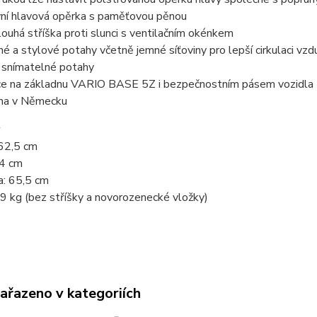
vní hlavová opěrka s paměťovou pěnou
louhá stříška proti slunci s ventilačním okénkem
é a stylové potahy včetně jemné síťoviny pro lepší cirkulaci vzd
 snímatelné potahy
ace na základnu VARIO BASE 5Z i bezpečnostním pásem vozidla
na v Německu
 62,5 cm
44 cm
a: 65,5 cm
,9 kg (bez stříšky a novorozenecké vložky)
zařazeno v kategoriích