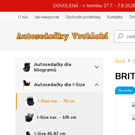
DOVOLENÁ - v termínu 27.7. - 7.8.2026
O nás
Jak nakupovat
Obchodní podmínky
Kontakty
Oc
Úvod
A
Autosedačky dle
kilogramů
BRIT
Autosedačky dle I-Size
Novinka
I-Size nar. - 76 cm
I-Size nar. - 105 cm
I-Size 45-87 cm