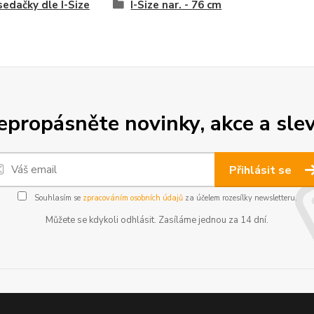
edačky dle I-Size
I-Size nar. - 76 cm
epropásněte novinky, akce a slev
Přihlásit se
Souhlasím se
zpracováním osobních údajů
za účelem rozesílky newsletteru.
Můžete se kdykoli odhlásit. Zasíláme jednou za 14 dní.