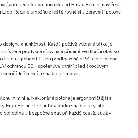
tivní autosedačka pro miminka od Britax Römer, navržená
 Ergo Recline umožňuje ještě rovnější a zdravější polohu,
designu a funkčnost. Každá pečlivě vybraná látka je
 umístěná prodyšná síťovina a přidané ventilační okénko
ém chladu a pohodlí. Extra prodloužená stříška se snadno
 UV ochranou 50+ spolehlivě chrání před škodlivým
a mimořádně lehká a snadno přenosná.
olohu miminka. Nakloněná poloha je ergonomičtější a
Díky Ergo Recline lze autosedačku snadno a rychle
 pohodlně a bezpečně spát při každé cestě, ať už v