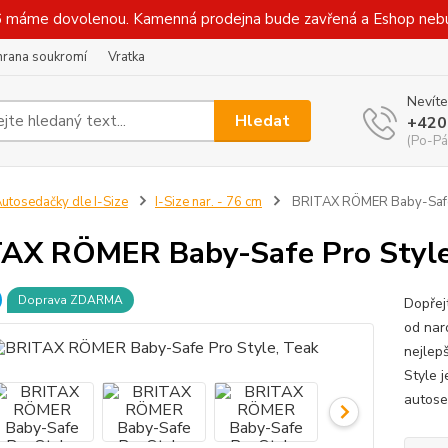
 máme dovolenou. Kamenná prodejna bude zavřená a Eshop nebude
hrana soukromí
Vratka
Nevíte
Hledat
+420
(Po-Pá
utosedačky dle I-Size
I-Size nar. - 76 cm
BRITAX RÖMER Baby-Safe 
AX RÖMER Baby-Safe Pro Style
Doprava ZDARMA
Dopřej
od nar
nejlep
Style 
autose