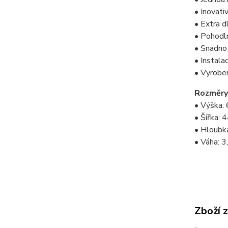
• Inovati
• Extra d
• Pohodln
• Snadno
• Instal
• Vyrobe
Rozměry
• Výška:
• Šířka: 
• Hloubk
• Váha: 3
Zboží 