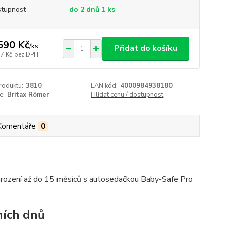
tupnost
do 2 dnů 1 ks
590 Kč
/
ks
Přidat do košíku
77 Kč
bez DPH
roduktu:
3810
EAN kód:
4000984938180
e:
Britax Römer
Hlídat cenu / dostupnost
Komentáře
0
rození až do 15 měsíců s autosedačkou Baby-Safe Pro
ních dnů