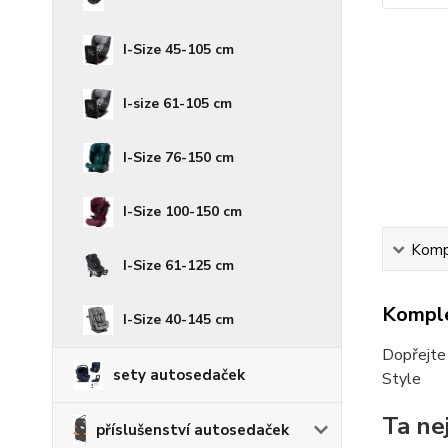
I-Size 45-105 cm
I-size 61-105 cm
I-Size 76-150 cm
I-Size 100-150 cm
Kompl
I-Size 61-125 cm
Komple
I-Size 40-145 cm
Dopřejte
sety autosedaček
Style
Ta ne
příslušenství autosedaček