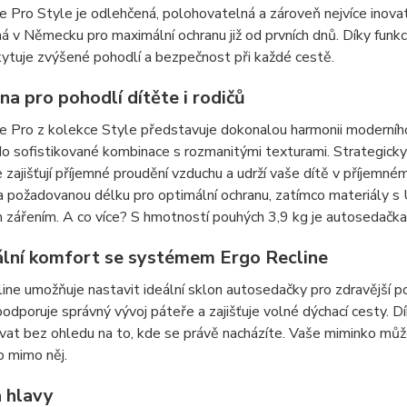
 Pro Style je odlehčená, polohovatelná a zároveň nejvíce inova
á v Německu pro maximální ochranu již od prvních dnů. Díky funkci
ytuje zvýšené pohodlí a bezpečnost při každé cestě.
a pro pohodlí dítěte i rodičů
 Pro z kolekce Style představuje dokonalou harmonii moderního 
o sofistikované kombinace s rozmanitými texturami. Strategicky
e zajišťují příjemné proudění vzduchu a udrží vaše dítě v příjemn
a požadovanou délku pro optimální ochranu, zatímco materiály s
 zářením. A co více? S hmotností pouhých 3,9 kg je autosedačk
lní komfort se systémem Ergo Recline
ine umožňuje nastavit ideální sklon autosedačky pro zdravější p
 podporuje správný vývoj páteře a zajišťuje volné dýchací cesty. 
at bez ohledu na to, kde se právě nacházíte. Vaše miminko může
o mimo něj.
 hlavy