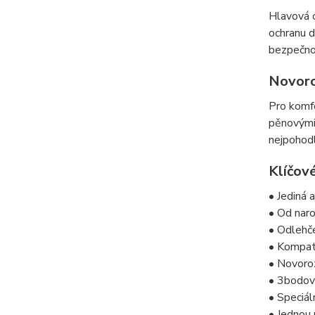
Hlavová o
ochranu d
bezpečno
Novoro
Pro komf
pěnovými 
nejpohodl
Klíčové
• Jediná 
• Od nar
• Odlehč
• Kompati
• Novoro
• 3bodový
• Speciál
• Jednou 