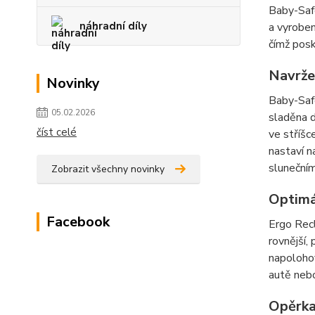
Baby-Safe
náhradní díly
a vyroben
čímž posk
Navržen
Novinky
Baby-Safe
05.02.2026
sladěna d
číst celé
ve stříšc
nastaví n
slunečním
Zobrazit všechny novinky
Optimá
Facebook
Ergo Recl
rovnější,
napolohov
autě neb
Opěrka