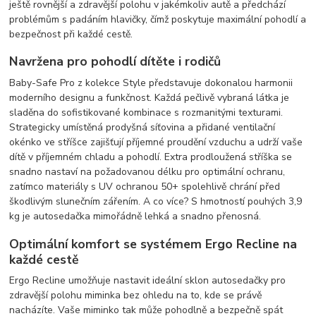
ještě rovnější a zdravější polohu v jakémkoliv autě a předchází
problémům s padáním hlavičky, čímž poskytuje maximální pohodlí a
bezpečnost při každé cestě.
Navržena pro pohodlí dítěte i rodičů
Baby-Safe Pro z kolekce Style představuje dokonalou harmonii
moderního designu a funkčnost. Každá pečlivě vybraná látka je
sladěna do sofistikované kombinace s rozmanitými texturami.
Strategicky umístěná prodyšná síťovina a přidané ventilační
okénko ve stříšce zajišťují příjemné proudění vzduchu a udrží vaše
dítě v příjemném chladu a pohodlí. Extra prodloužená stříška se
snadno nastaví na požadovanou délku pro optimální ochranu,
zatímco materiály s UV ochranou 50+ spolehlivě chrání před
škodlivým slunečním zářením. A co více? S hmotností pouhých 3,9
kg je autosedačka mimořádně lehká a snadno přenosná.
Optimální komfort se systémem Ergo Recline na
každé cestě
Ergo Recline umožňuje nastavit ideální sklon autosedačky pro
zdravější polohu miminka bez ohledu na to, kde se právě
nacházíte. Vaše miminko tak může pohodlně a bezpečně spát