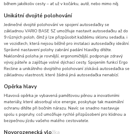
během jakékoliv cesty – ať už v kočárku, autě, nebo mimo něj.
Unikátní dvojité polohování
Jedinečné dvojité polohování ve spojení autosedačky se
základnou VARIO BASE 5Z umožňuje nastavit autosedačku až do
9 různých poloh, čímž ji lze přizpůsobit každému sklonu sedadla, i
ve vozidlech, která nejsou běžně pro instalaci autosedačky ideální.
Správné nastavení polohy zabrání padání hlavičky dítěte.
Nakloněná poloha je rovnější, ergonomičtější, podporuje zdravý
vývoj páteře a zajišťuje volné dýchací cesty. Spojením funkcí Ergo
Recline a unikátního dvojitého polohovaní získává autosedačka se
základnou vlastnosti, které žádná jiná autosedačka nenabízí.
Opěrka hlavy
Hlavová opěrka je vybavená paměťovou pěnou a inovativními
materiály, které absorbují více energie, poskytuje tak maximální
ochranu dítěte při bočním nárazu. Navíc se snadno nastavuje
spolu s popruhy, což umožňuje rychlé přizpůsobení pro klidnou a
bezpečnou jízdu vašeho malého cestovatele.
Novorozenecká vložka