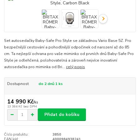
Set autosedačky Baby-Safe Pro Style se základnou Vario Base 5Z. Pro
bezpečnější cestování a pohodlnější odpočinek od narození až do 85
cm. Ta nejlepší ochrana pro vaše miminko od prvních dnů Baby-Safe Pro
Style je odlehčená, polohovatelná a zároveň nejvíce inovativní
autosedačka pro miminka od Bri...
celý popis
Dostupnost
do 2 dnů 1 ks
14 990 Kč
/
ks
13 384 Kč
bez DPH
Přidat do košíku
Číslo produktu:
3850
EAN kód:
4000984938241