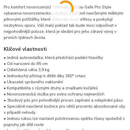
Pro komfort novorozených miminek je Baby-Safe Pro Style
vybavena novorozeneckou vložkou s pečlivě navrženými měkkými
pěnovými polštářky, které dokonale tlumí otřesy a poskytují
nezbytnou oporu. Váš malý poklad tak bude moci odpočívat v
nejpohodlnější poloze, která je ideální pro jeho zdravý vývoj v
prvních týdnech života.
Klíčové vlastnosti
• Jediná autosedačka, která předchází padání hlavičky
• Od narození do 85 cm
• Odlehčená váha 3,9 kg
• Jednoduchý přístup k dítěti díky 360° rotaci
• Ukazatel správného naklonění
• Kompatibilita s různými druhy a značkami kočárků
• Novorozenecká vložka pro extra ochranu nejmenších
• 3bodový pás pro pohodlnější proces zapínaní a odepínání pásu
• Speciálně navržené bočnice pro větší procento absorbované síly
v případě nehody
• Jednou rukou lze nastavit polstrovanou opěrku hlavy společně s
popruhy jak dítě roste