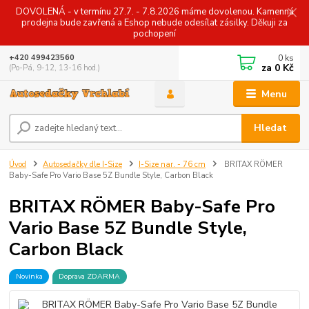
DOVOLENÁ - v termínu 27.7. - 7.8.2026 máme dovolenou. Kamenná
prodejna bude zavřená a Eshop nebude odesílat zásilky. Děkuji za
pochopení
0
ks
+420 499423560
za
0 Kč
(Po-Pá, 9-12, 13-16 hod.)
Menu
Hledat
Úvod
Autosedačky dle I-Size
I-Size nar. - 76 cm
BRITAX RÖMER
Baby-Safe Pro Vario Base 5Z Bundle Style, Carbon Black
BRITAX RÖMER Baby-Safe Pro
Vario Base 5Z Bundle Style,
Carbon Black
Novinka
Doprava ZDARMA