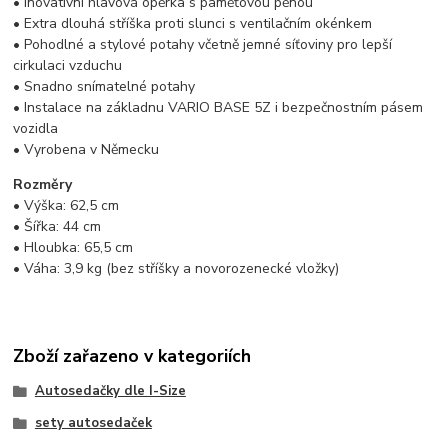
• Inovativní hlavová opěrka s paměťovou pěnou
• Extra dlouhá stříška proti slunci s ventilačním okénkem
• Pohodlné a stylové potahy včetně jemné síťoviny pro lepší
cirkulaci vzduchu
• Snadno snímatelné potahy
• Instalace na základnu VARIO BASE 5Z i bezpečnostním pásem
vozidla
• Vyrobena v Německu
Rozměry
• Výška: 62,5 cm
• Šířka: 44 cm
• Hloubka: 65,5 cm
• Váha: 3,9 kg (bez stříšky a novorozenecké vložky)
Zboží zařazeno v kategoriích
Autosedačky dle I-Size
sety autosedaček