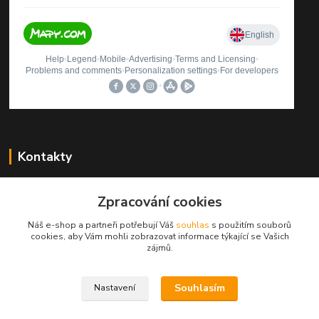
Kontakty
Štěpán Rybníček
+420 499423560
Zpracování cookies
(Po-Pá, 9-12, 13-16 hod.)
Náš e-shop a partneři potřebují Váš
souhlas
s použitím souborů
cookies, aby Vám mohli zobrazovat informace týkající se Vašich
autosedacky@seznam.cz
zájmů.
Souhlasím
Nastavení