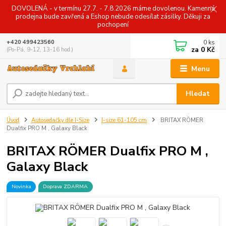
DOVOLENÁ - v termínu 27.7. - 7.8.2026 máme dovolenou. Kamenná
prodejna bude zavřená a Eshop nebude odesílat zásilky. Děkuji za
pochopení
0
ks
+420 499423560
za
0 Kč
(Po-Pá, 9-12, 13-16 hod.)
Menu
Hledat
Úvod
Autosedačky dle I-Size
I-size 61-105 cm
BRITAX RÖMER
Dualfix PRO M , Galaxy Black
BRITAX RÖMER Dualfix PRO M ,
Galaxy Black
Novinka
Doprava ZDARMA