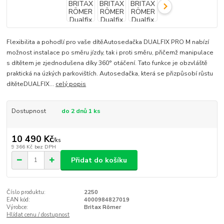
Flexibilita a pohodlí pro vaše dítěAutosedačka DUALFIX PRO M nabízí
možnost instalace po směru jízdy, tak i proti směru, přičemž manipulace
s dítětem je zjednodušena díky 360° otáčení. Tato funkce je obzvláště
praktická na úzkých parkovištích. Autosedačka, která se přizpůsobí růstu
dítěteDUALFIX...
celý popis
Dostupnost
do 2 dnů 1 ks
10 490 Kč
/
ks
9 366 Kč
bez DPH
Přidat do košíku
Číslo produktu:
2250
EAN kód:
4000984827019
Výrobce:
Britax Römer
Hlídat cenu / dostupnost