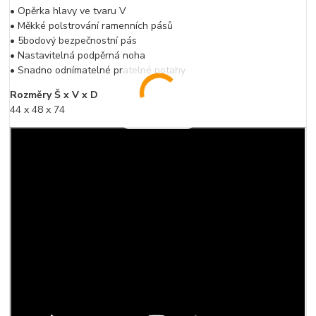
• Opěrka hlavy ve tvaru V
• Měkké polstrování ramenních pásů
• 5bodový bezpečnostní pás
• Nastavitelná podpěrná noha
• Snadno odnímatelné pratelné potahy
Rozměry Š x V x D
44 x 48 x 74