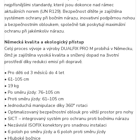
nejpřísnějšími standardy, které jsou dokonce nad rámec
aktuálních norem (UN R129). Bezpečnost dítěte je zajištěna
systémem ochrany při bočním nárazu, inovativní podpěrnou nohou
a bezpečnostním obloukem, společně tak poskytují maximální
ochranu při jakémkoliv nárazu.
Německá kvalita a ekologický přístup
Celý proces vývoje a výroby DUALFIX PRO M probíhá v Německu,
čímž je zajištěna vysoká kvalita a snížený dopad na životní
prostředí díky redukci emisí při dopravě.
• Pro děti od 3 měsíců do 4 let
• 61-105 cm
• 19 kg
• Po směru jízdy: 76–105 cm
• Proti směru jízdy: 61–105 cm
• Jednoduchá manipulace díky 360° rotaci
• Optimalizovaný bezpečnostní oblouk pro větší prostor pro nohy
• SICT – integrovaný systém pro ochranu proti bočnímu nárazu
• Nezávislé ISOFIX konektory pro snadnou instalaci
• 6 poloh po směru jízdy a 6 poloh proti směru jízdy
• Hluboké bočnice