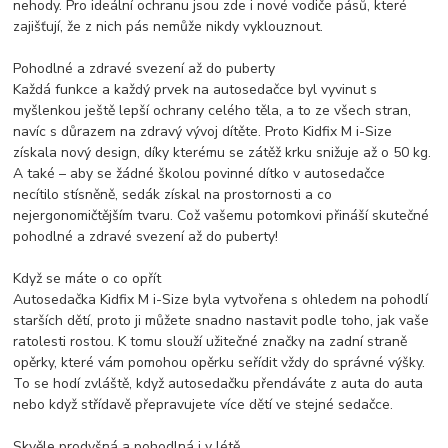
nehody. Pro ideální ochranu jsou zde i nové vodiče pásů, které
zajišťují, že z nich pás nemůže nikdy vyklouznout.
Pohodlné a zdravé svezení až do puberty
Každá funkce a každý prvek na autosedačce byl vyvinut s
myšlenkou ještě lepší ochrany celého těla, a to ze všech stran,
navíc s důrazem na zdravý vývoj dítěte. Proto Kidfix M i-Size
získala nový design, díky kterému se zátěž krku snižuje až o 50 kg.
A také – aby se žádné školou povinné dítko v autosedačce
necítilo stísněně, sedák získal na prostornosti a co
nejergonomičtějším tvaru. Což vašemu potomkovi přináší skutečné
pohodlné a zdravé svezení až do puberty!
Když se máte o co opřít
Autosedačka Kidfix M i-Size byla vytvořena s ohledem na pohodlí
starších dětí, proto ji můžete snadno nastavit podle toho, jak vaše
ratolesti rostou. K tomu slouží užitečné značky na zadní straně
opěrky, které vám pomohou opěrku seřídit vždy do správné výšky.
To se hodí zvláště, když autosedačku přendáváte z auta do auta
nebo když střídavě přepravujete více dětí ve stejné sedačce.
Skvěle prodyšná a pohodlná i v létě