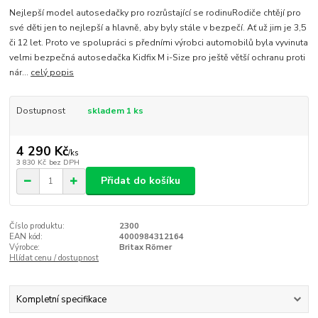
Nejlepší model autosedačky pro rozrůstající se rodinuRodiče chtějí pro
své děti jen to nejlepší a hlavně, aby byly stále v bezpečí. Ať už jim je 3,5
či 12 let. Proto ve spolupráci s předními výrobci automobilů byla vyvinuta
velmi bezpečná autosedačka Kidfix M i-Size pro ještě větší ochranu proti
nár...
celý popis
Dostupnost
skladem 1 ks
4 290 Kč
/
ks
3 830 Kč
bez DPH
Přidat do košíku
Číslo produktu:
2300
EAN kód:
4000984312164
Výrobce:
Britax Römer
Hlídat cenu / dostupnost
Kompletní specifikace