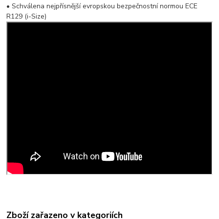
• Schválena nejpřísnější evropskou bezpečnostní normou ECE
R129 (i-Size)
Zboží zařazeno v kategoriích