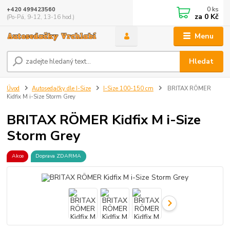
0
ks
+420 499423560
za
0 Kč
(Po-Pá, 9-12, 13-16 hod.)
Menu
Hledat
Úvod
Autosedačky dle I-Size
I-Size 100-150 cm
BRITAX RÖMER
Kidfix M i-Size Storm Grey
BRITAX RÖMER Kidfix M i-Size
Storm Grey
Akce
Doprava ZDARMA