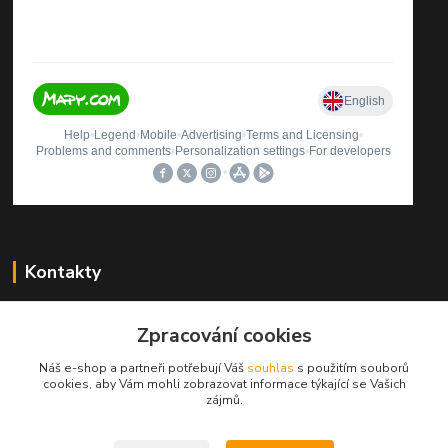
Kontakty
Štěpán Rybníček
Zpracování cookies
+420 499423560
(Po-Pá, 9-12, 13-16 hod.)
Náš e-shop a partneři potřebují Váš
souhlas
s použitím souborů
cookies, aby Vám mohli zobrazovat informace týkající se Vašich
autosedacky@seznam.cz
zájmů.