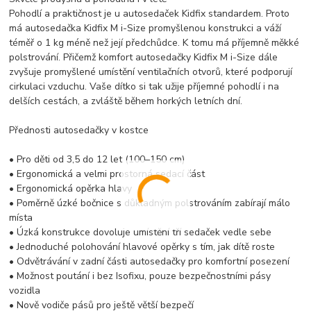
Pohodlí a praktičnost je u autosedaček Kidfix standardem. Proto
má autosedačka Kidfix M i-Size promyšlenou konstrukci a váží
téměř o 1 kg méně než její předchůdce. K tomu má příjemně měkké
polstrování. Přičemž komfort autosedačky Kidfix M i-Size dále
zvyšuje promyšlené umístění ventilačních otvorů, které podporují
cirkulaci vzduchu. Vaše dítko si tak užije příjemné pohodlí i na
delších cestách, a zvláště během horkých letních dní.
Přednosti autosedačky v kostce
• Pro děti od 3,5 do 12 let (100–150 cm)
• Ergonomická a velmi prostorná sedací část
• Ergonomická opěrka hlavy
• Poměrně úzké bočnice s důkladným polstrováním zabírají málo
místa
• Úzká konstrukce dovoluje umístění tří sedaček vedle sebe
• Jednoduché polohování hlavové opěrky s tím, jak dítě roste
• Odvětrávání v zadní části autosedačky pro komfortní posezení
• Možnost poutání i bez Isofixu, pouze bezpečnostními pásy
vozidla
• Nově vodiče pásů pro ještě větší bezpečí