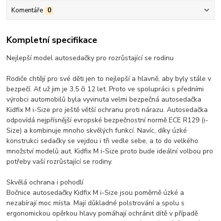
Komentáře
0
Kompletní specifikace
Nejlepší model autosedačky pro rozrůstající se rodinu
Rodiče chtějí pro své děti jen to nejlepší a hlavně, aby byly stále v
bezpečí. Ať už jim je 3,5 či 12 let. Proto ve spolupráci s předními
výrobci automobilů byla vyvinuta velmi bezpečná autosedačka
Kidfix M i-Size pro ještě větší ochranu proti nárazu. Autosedačka
odpovídá nejpřísnější evropské bezpečnostní normě ECE R129 (i-
Size) a kombinuje mnoho skvělých funkcí. Navíc, díky úzké
konstrukci sedačky se vejdou i tři vedle sebe, a to do velkého
množství modelů aut. Kidfix M i-Size proto bude ideální volbou pro
potřeby vaší rozrůstající se rodiny.
Skvělá ochrana i pohodlí
Bočnice autosedačky Kidfix M i-Size jsou poměrně úzké a
nezabírají moc místa. Mají důkladné polstrování a spolu s
ergonomickou opěrkou hlavy pomáhají ochránit dítě v případě