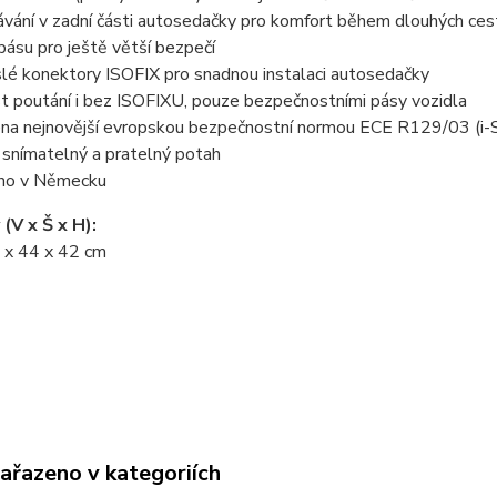
vání v zadní části autosedačky pro komfort během dlouhých ces
pásu pro ještě větší bezpečí
lé konektory ISOFIX pro snadnou instalaci autosedačky
t poutání i bez ISOFIXU, pouze bezpečnostními pásy vozidla
ena nejnovější evropskou bezpečnostní normou ECE R129/03 (i-S
 snímatelný a pratelný potah
no v Německu
(V x Š x H):
x 44 x 42 cm
zařazeno v kategoriích