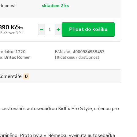
tupnost
skladem 2 ks
890 Kč
/
ks
Přidat do košíku
45 Kč
bez DPH
roduktu:
1220
EAN kód:
4000984939453
e:
Britax Römer
Hlídat cenu / dostupnost
Komentáře
0
cestování s autosedačkou Kidfix Pro Style, určenou pro
ě chráněno. Proto byla v Německu vyvinuta autosedačka