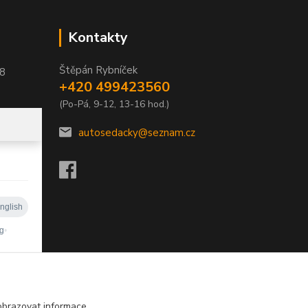
Kontakty
Štěpán Rybníček
58
+420 499423560
(Po-Pá, 9-12, 13-16 hod.)
autosedacky@seznam.cz
obrazovat informace