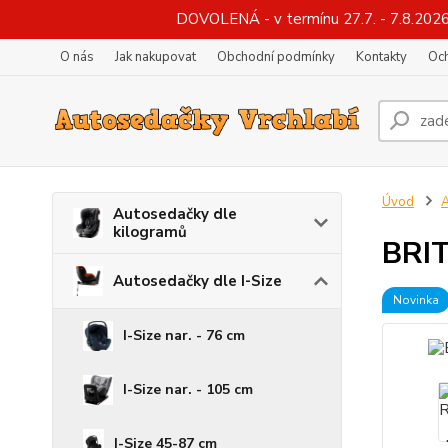
DOVOLENÁ - v termínu 27.7. - 7.8.2026
O nás
Jak nakupovat
Obchodní podmínky
Kontakty
Oc
Úvod
A
Autosedačky dle
kilogramů
BRIT
Autosedačky dle I-Size
Novinka
I-Size nar. - 76 cm
I-Size nar. - 105 cm
I-Size 45-87 cm