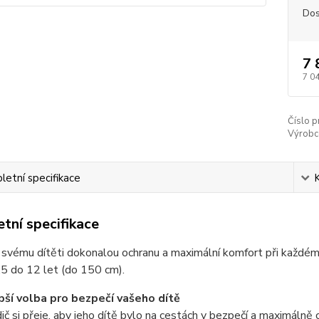
Dos
7 
7 0
Číslo p
Výrobc
etní specifikace
tní specifikace
svému dítěti dokonalou ochranu a maximální komfort při každém 
,5 do 12 let (do 150 cm).
pší volba pro bezpečí vašeho dítě
ič si přeje, aby jeho dítě bylo na cestách v bezpečí a maximáln