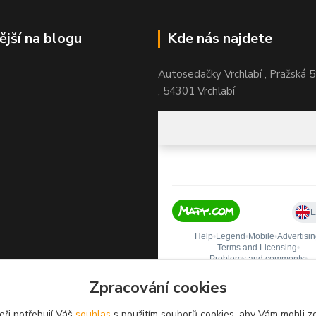
ější na blogu
Kde nás najdete
Autosedačky Vrchlabí , Pražská 
, 54301 Vrchlabí
Zpracování cookies
eři potřebují Váš
souhlas
s použitím souborů cookies, aby Vám mohli z