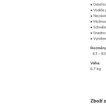
• Odvětrá
• Vodiče 
• Nezávis
• Možnos
• Schvál
• Snadno
• Vyrobe
Rozměry 
63 – 83 
Váha:
6,7 kg
Zboží 