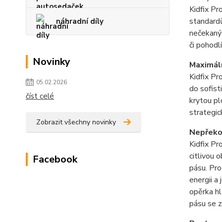
Kidfix Pr
standardů
náhradní díly
nečekanýc
či pohodlí
Novinky
Maximáln
Kidfix Pr
05.02.2026
do sofist
číst celé
krytou pl
strategic
Zobrazit všechny novinky
Nepřekon
Kidfix Pr
citlivou 
Facebook
pásu. Pro
energii a
opěrka hl
pásu se z