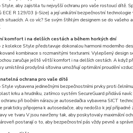
o Style, aby zajistila tu nejvyšší ochranu pro vaše rostoucí dítě.
 ECE R 129/03 (i-Size) a její unikátní bezpečnostní technologie vá
h situacích. A co víc? Se svým štíhlým designem se do vašeho au
.
í komfort i na delších cestách a během horkých dní
o z kolekce Style představuje dokonalou harmonii moderního desi
ikované kombinace s rozmanitými texturami. Vylepšený design se
ochou zaručuje ještě větší komfort i na delších cestách. A když př
ky umístěná prodyšná síťovina umožňují optimální proudění vzduch
atelná ochrana pro vaše dítě
o Style vybavena jedinečnými bezpečnostními prvky proti čelním
oblast krku a hrudníku, zatímco systém SecureGuard přidává navíc
 ochranu při bočním nárazu je autosedačka vybavena SICT technol
 je prakticky připojena k autosedačce, aby nedošlo k její případn
avy ve tvaru V jsou navrženy tak, aby poskytovaly maximální ochr
ároveň postarají o to, aby bezpečnostní pás vždy pevně a správn