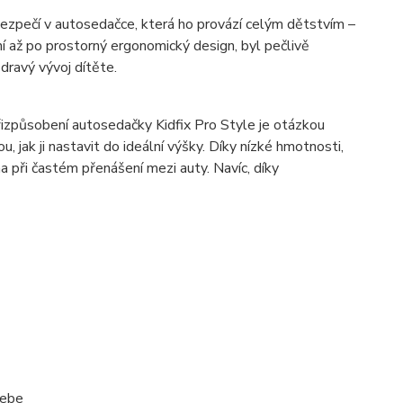
bezpečí v autosedačce, která ho provází celým dětstvím –
í až po prostorný ergonomický design, byl pečlivě
dravý vývoj dítěte.
přizpůsobení autosedačky Kidfix Pro Style je otázkou
 jak ji nastavit do ideální výšky. Díky nízké hmotnosti,
 při častém přenášení mezi auty. Navíc, díky
sebe