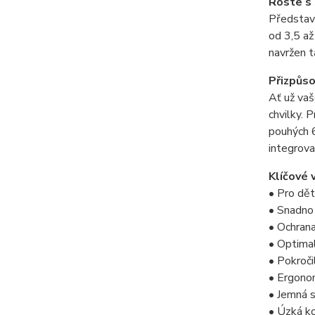
Roste s 
Představt
od 3,5 až
navržen t
Přizpůso
Ať už vaš
chvilky. 
pouhých 6
integrova
Klíčové 
• Pro dě
• Snadno 
• Ochran
• Optima
• Pokroči
• Ergonom
• Jemná s
• Úzká ko