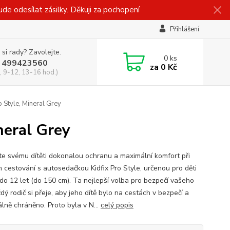
 odesílat zásilky. Děkuji za pochopení
Přihlášení
 si rady? Zavolejte.
0
ks
 499423560
za
0 Kč
, 9-12, 13-16 hod.)
Style, Mineral Grey
neral Grey
te svému dítěti dokonalou ochranu a maximální komfort při
 cestování s autosedačkou Kidfix Pro Style, určenou pro děti
 do 12 let (do 150 cm). Ta nejlepší volba pro bezpečí vašeho
dý rodič si přeje, aby jeho dítě bylo na cestách v bezpečí a
lně chráněno. Proto byla v N...
celý popis