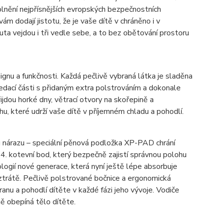
 Splnění nejpřísnějších evropských bezpečnostních
m dodají jistotu, že je vaše dítě v chráněno i v
ta vejdou i tři vedle sebe, a to bez obětování prostoru
gnu a funkčnosti. Každá pečlivě vybraná látka je sladěna
dací části s přidaným extra polstrováním a dokonale
ijdou horké dny, větrací otvory na skořepině a
u, které udrží vaše dítě v příjemném chladu a pohodlí.
u nárazu – speciální pěnová podložka XP-PAD chrání
 4. kotevní bod, který bezpečně zajistí správnou polohu
ogií nové generace, která nyní ještě lépe absorbuje
é ztrátě. Pečlivě polstrované bočnice a ergonomická
anu a pohodlí dítěte v každé fázi jeho vývoje. Vodiče
ě obepíná tělo dítěte.