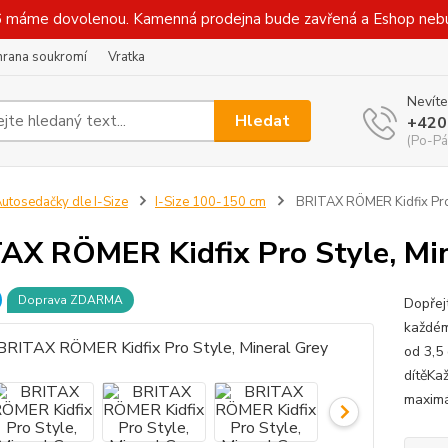
 máme dovolenou. Kamenná prodejna bude zavřená a Eshop nebude
hrana soukromí
Vratka
Nevíte
Hledat
+420
(Po-Pá
utosedačky dle I-Size
I-Size 100-150 cm
BRITAX RÖMER Kidfix Pro 
AX RÖMER Kidfix Pro Style, Mi
Doprava ZDARMA
Dopřej
každém
od 3,5
dítěKaž
maximá