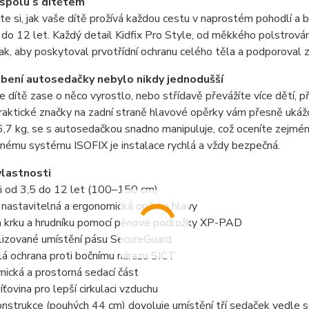
spolu s dítětem
e si, jak vaše dítě prožívá každou cestu v naprostém pohodlí a 
 do 12 let. Každý detail Kidfix Pro Style, od měkkého polstrován
ak, aby poskytoval prvotřídní ochranu celého těla a podporoval z
bení autosedačky nebylo nikdy jednodušší
e dítě zase o něco vyrostlo, nebo střídavě převážíte více dětí, 
Praktické značky na zadní straně hlavové opěrky vám přesně ukážou,
,7 kg, se s autosedačkou snadno manipuluje, což oceníte zejména
nému systému ISOFIX je instalace rychlá a vždy bezpečná.
vlastnosti
ti od 3,5 do 12 let (100–150 cm)
nastavitelná a ergonomická opěrka hlavy
a krku a hrudníku pomocí pěnové podložky XP-PAD
lizované umístění pásu SecureGuard
lá ochrana proti bočnímu nárazu SICT
ická a prostorná sedací část
íťovina pro lepší cirkulaci vzduchu
nstrukce (pouhých 44 cm) dovoluje umístění tří sedaček vedle 