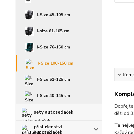
I-Size 45-105 cm
I-size 61-105 cm
I-Size 76-150 cm
I-Size 100-150 cm
Kompl
I-Size 61-125 cm
Komple
I-Size 40-145 cm
Dopřejte 
sety autosedaček
děti od 3
Ta nejle
příslušenství
autosedaček
Každý rod