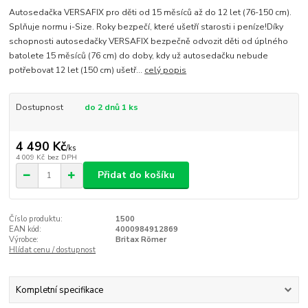
Autosedačka VERSAFIX pro děti od 15 měsíců až do 12 let (76-150 cm).
Splňuje normu i-Size. Roky bezpečí, které ušetří starosti i peníze!Díky
schopnosti autosedačky VERSAFIX bezpečně odvozit děti od úplného
batolete 15 měsíců (76 cm) do doby, kdy už autosedačku nebude
potřebovat 12 let (150 cm) ušetř...
celý popis
Dostupnost
do 2 dnů 1 ks
4 490 Kč
/
ks
4 009 Kč
bez DPH
Přidat do košíku
Číslo produktu:
1500
EAN kód:
4000984912869
Výrobce:
Britax Römer
Hlídat cenu / dostupnost
Kompletní specifikace