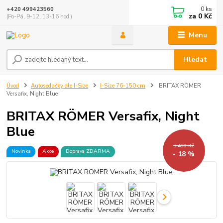
0
ks
+420 499423560
za
0 Kč
(Po-Pá, 9-12, 13-16 hod.)
Menu
Hledat
Úvod
Autosedačky dle I-Size
I-Size 76-150 cm
BRITAX RÖMER
Versafix, Night Blue
BRITAX RÖMER Versafix, Night
Blue
5 490 Kč
Novinka
Akce
Doprava ZDARMA
- 18 %