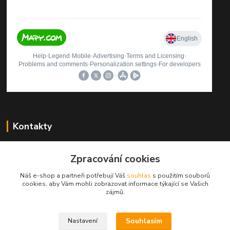
Kontakty
Štěpán Rybníček
Zpracování cookies
+420 499423560
(Po-Pá, 9-12, 13-16 hod.)
Náš e-shop a partneři potřebují Váš
souhlas
s použitím souborů
cookies, aby Vám mohli zobrazovat informace týkající se Vašich
autosedacky@seznam.cz
zájmů.
Souhlasím
Nastavení