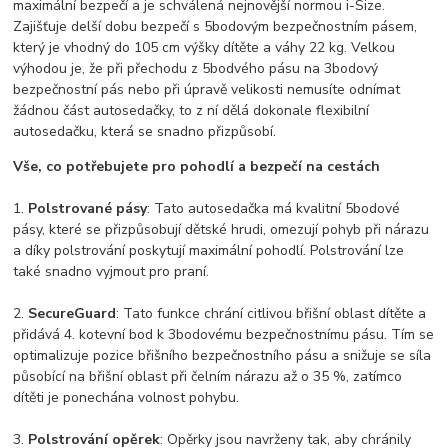
maximální bezpečí a je schválená nejnovější normou i-Size.
Zajišťuje delší dobu bezpečí s 5bodovým bezpečnostním pásem,
který je vhodný do 105 cm výšky dítěte a váhy 22 kg. Velkou
výhodou je, že při přechodu z 5bodvého pásu na 3bodový
bezpečnostní pás nebo při úpravě velikosti nemusíte odnímat
žádnou část autosedačky, to z ní dělá dokonale flexibilní
autosedačku, která se snadno přizpůsobí.
Vše, co potřebujete pro pohodlí a bezpečí na cestách
1.
Polstrované pásy
: Tato autosedačka má kvalitní 5bodové
pásy, které se přizpůsobují dětské hrudi, omezují pohyb při nárazu
a díky polstrování poskytují maximální pohodlí. Polstrování lze
také snadno vyjmout pro praní.
2.
SecureGuard
: Tato funkce chrání citlivou břišní oblast dítěte a
přidává 4. kotevní bod k 3bodovému bezpečnostnímu pásu. Tím se
optimalizuje pozice břišního bezpečnostního pásu a snižuje se síla
působící na břišní oblast při čelním nárazu až o 35 %, zatímco
dítěti je ponechána volnost pohybu.
3.
Polstrování opěrek
: Opěrky jsou navrženy tak, aby chránily