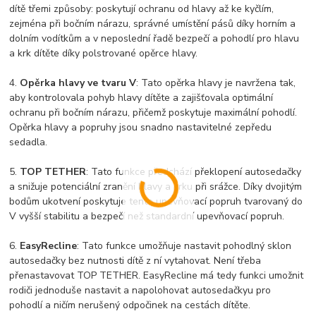
dítě třemi způsoby: poskytují ochranu od hlavy až ke kyčlím,
zejména při bočním nárazu, správné umístění pásů díky horním a
dolním vodítkům a v neposlední řadě bezpečí a pohodlí pro hlavu
a krk dítěte díky polstrované opěrce hlavy.
4.
Opěrka hlavy ve tvaru V
: Tato opěrka hlavy je navržena tak,
aby kontrolovala pohyb hlavy dítěte a zajišťovala optimální
ochranu při bočním nárazu, přičemž poskytuje maximální pohodlí.
Opěrka hlavy a popruhy jsou snadno nastavitelné zepředu
sedadla.
5.
TOP TETHER
: Tato funkce předchází překlopení autosedačky
a snižuje potenciální zranění hlavy a krku při srážce. Díky dvojitým
bodům ukotvení poskytuje tento upevňovací popruh tvarovaný do
V vyšší stabilitu a bezpečí než standardní upevňovací popruh.
6.
EasyRecline
: Tato funkce umožňuje nastavit pohodlný sklon
autosedačky bez nutnosti dítě z ní vytahovat. Není třeba
přenastavovat TOP TETHER. EasyRecline má tedy funkci umožnit
rodiči jednoduše nastavit a napolohovat autosedačkyu pro
pohodlí a ničím nerušený odpočinek na cestách dítěte.