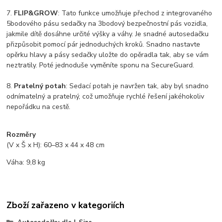
7.
FLIP&GROW
: Tato funkce umožňuje přechod z integrovaného
5bodového pásu sedačky na 3bodový bezpečnostní pás vozidla,
jakmile dítě dosáhne určité výšky a váhy. Je snadné autosedačku
přizpůsobit pomocí pár jednoduchých kroků. Snadno nastavte
opěrku hlavy a pásy sedačky uložte do opěradla tak, aby se vám
neztratily. Poté jednoduše vyměníte sponu na SecureGuard.
8.
Pratelný potah
: Sedací potah je navržen tak, aby byl snadno
odnímatelný a pratelný, což umožňuje rychlé řešení jakéhokoliv
nepořádku na cestě.
Rozměry
(V x Š x H): 60–83 x 44 x 48 cm
Váha: 9,8 kg
Zboží zařazeno v kategoriích