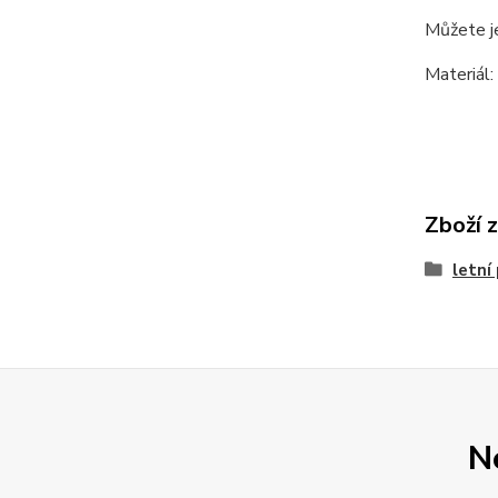
Můžete je
Materiál
Zboží 
letní
N