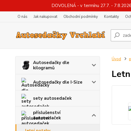
DOVOLENÁ - v termínu 27.7. - 7.8.2026
O nás
Jak nakupovat
Obchodní podmínky
Kontakty
Oc
Úvod
p
Autosedačky dle
kilogramů
Letn
Autosedačky dle I-Size
sety autosedaček
příslušenství
autosedaček
letní potahy