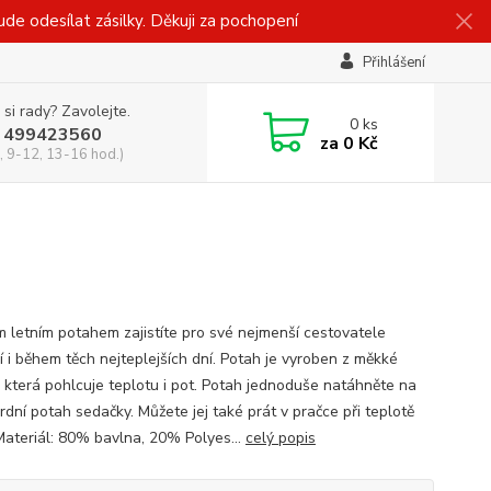
 odesílat zásilky. Děkuji za pochopení
Přihlášení
 si rady? Zavolejte.
0
ks
 499423560
za
0 Kč
, 9-12, 13-16 hod.)
m letním potahem zajistíte pro své nejmenší cestovatele
í i během těch nejteplejších dní. Potah je vyroben z měkké
, která pohlcuje teplotu i pot. Potah jednoduše natáhněte na
rdní potah sedačky. Můžete jej také prát v pračce při teplotě
Materiál: 80% bavlna, 20% Polyes...
celý popis