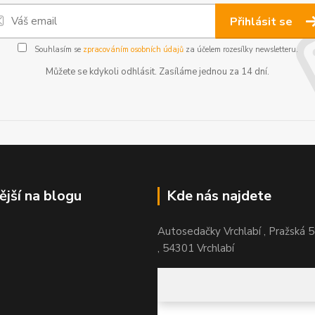
Přihlásit se
Souhlasím se
zpracováním osobních údajů
za účelem rozesílky newsletteru.
Můžete se kdykoli odhlásit. Zasíláme jednou za 14 dní.
ější na blogu
Kde nás najdete
Autosedačky Vrchlabí , Pražská 
, 54301 Vrchlabí