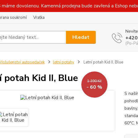
 máme dovolenou. Kamenná prodejna bude zavřená a Eshop nebude
hrana soukromí
Vratka
Nevíte
Hledat
+420
(Po-Pá
říslušenství autosedaček
letní potahy
Letní potah Kid II, Blue
í potah Kid II, Blue
1 390 Kč
- 60 %
S naší
pohodl
bavlny
standa
60°C. 