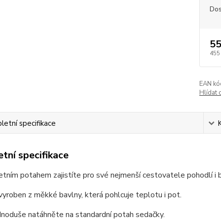
Dos
55
455
EAN kó
Hlídat 
etní specifikace
tní specifikace
etním potahem zajistíte pro své nejmenší cestovatele pohodlí i b
vyroben z měkké bavlny, která pohlcuje teplotu i pot.
dnoduše natáhněte na standardní potah sedačky.