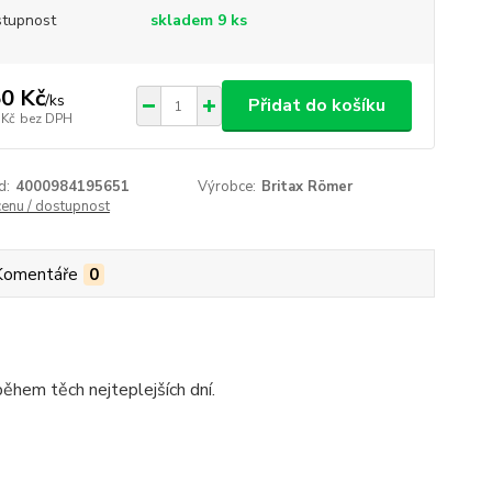
tupnost
skladem 9 ks
0 Kč
/
ks
Přidat do košíku
 Kč
bez DPH
d:
4000984195651
Výrobce:
Britax Römer
cenu / dostupnost
Komentáře
0
ěhem těch nejteplejších dní.