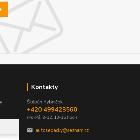
Kontakty
Štěpán Rybníček
58
+420 499423560
(Po-Pá, 9-12, 13-16 hod.)
autosedacky@seznam.cz