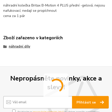
náhradní kolečka Britax B-Motion 4 PLUS přední -gelová, nejsou
nafukovací, nedají se propíchnout
cena za 1 pár
Zboží zařazeno v kategoriích
náhradní díly
Nepropásněte novinky, akce a
slevy!
Přihlásit se
Souhlasím se
zpracováním osobních údajů
za účelem rozesílky newsletteru.