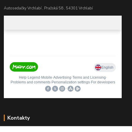
Autosedačky Vrchlabí , Pražská 58 , 54301 Vrchlabí
Kontakty
Štěpán Rybníček