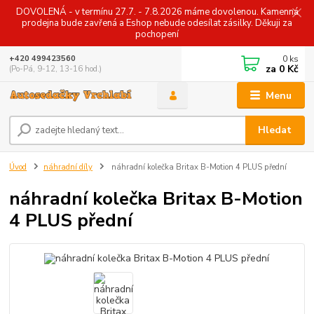
DOVOLENÁ - v termínu 27.7. - 7.8.2026 máme dovolenou. Kamenná
prodejna bude zavřená a Eshop nebude odesílat zásilky. Děkuji za
pochopení
0
ks
+420 499423560
za
0 Kč
(Po-Pá, 9-12, 13-16 hod.)
Menu
Hledat
Úvod
náhradní díly
náhradní kolečka Britax B-Motion 4 PLUS přední
náhradní kolečka Britax B-Motion
4 PLUS přední