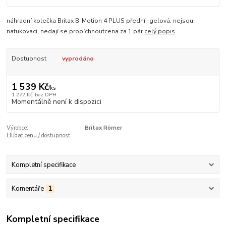
náhradní kolečka Britax B-Motion 4 PLUS přední -gelová, nejsou
nafukovací, nedají se propíchnoutcena za 1 pár
celý popis
Dostupnost
vyprodáno
1 539 Kč
/
ks
1 272 Kč
bez DPH
Momentálně není k dispozici
Výrobce:
Britax Römer
Hlídat cenu / dostupnost
Kompletní specifikace
Komentáře
1
Kompletní specifikace