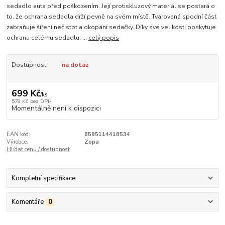
sedadlo auta před poškozením. Její protiskluzový materiál se postará o
to, že ochrana sedadla drží pevně na svém místě. Tvarovaná spodní část
zabraňuje šíření nečistot a okopání sedačky. Díky své velikosti poskytuje
ochranu celému sedadlu. ...
celý popis
Dostupnost
na dotaz
699 Kč
/
ks
578 Kč
bez DPH
Momentálně není k dispozici
EAN kód:
8595114418534
Výrobce:
Zopa
Hlídat cenu / dostupnost
Kompletní specifikace
Komentáře
0