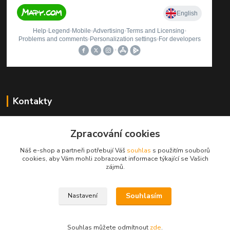
Kontakty
Štěpán Rybníček
+420 499423560
Zpracování cookies
(Po-Pá, 9-12, 13-16 hod.)
Náš e-shop a partneři potřebují Váš
souhlas
s použitím souborů
cookies, aby Vám mohli zobrazovat informace týkající se Vašich
autosedacky@seznam.cz
zájmů.
Souhlasím
Nastavení
Souhlas můžete odmítnout
zde
.