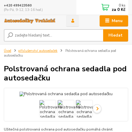
0
ks
+420 499423560
za
0 Kč
(Po-Pá, 9-12, 13-16 hod.)
Menu
Hledat
Úvod
příslušenství autosedaček
Polstrovaná ochrana sedadla pod
autosedačku
Polstrovaná ochrana sedadla pod
autosedačku
Užitečná polstrovaná ochrana pod autosedačku pomáhá chránit