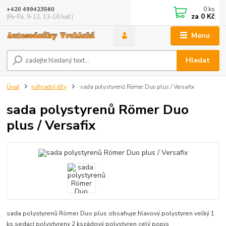
0
ks
+420 499423560
za
0 Kč
(Po-Pá, 9-12, 13-16 hod.)
Menu
Hledat
Úvod
náhradní díly
sada polystyrenů Römer Duo plus / Versafix
sada polystyrenů Römer Duo
plus / Versafix
sada polystyrenů Römer Duo plus obsahuje:hlavový polystyren velký 1
ks,sedací polystyreny 2 kszádový polystyren
celý popis