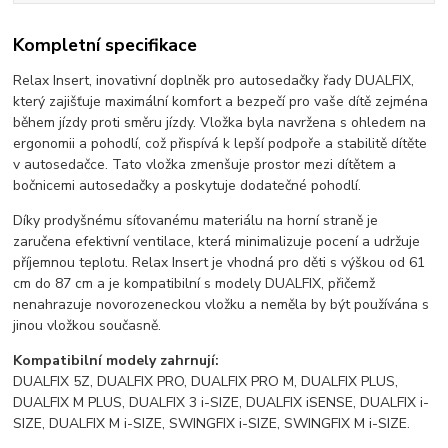
Kompletní specifikace
Relax Insert, inovativní doplněk pro autosedačky řady DUALFIX,
který zajišťuje maximální komfort a bezpečí pro vaše dítě zejména
během jízdy proti směru jízdy. Vložka byla navržena s ohledem na
ergonomii a pohodlí, což přispívá k lepší podpoře a stabilitě dítěte
v autosedačce. Tato vložka zmenšuje prostor mezi dítětem a
bočnicemi autosedačky a poskytuje dodatečné pohodlí.
Díky prodyšnému síťovanému materiálu na horní straně je
zaručena efektivní ventilace, která minimalizuje pocení a udržuje
příjemnou teplotu. Relax Insert je vhodná pro děti s výškou od 61
cm do 87 cm a je kompatibilní s modely DUALFIX, přičemž
nenahrazuje novorozeneckou vložku a neměla by být používána s
jinou vložkou současně.
Kompatibilní modely zahrnují:
DUALFIX 5Z, DUALFIX PRO, DUALFIX PRO M, DUALFIX PLUS,
DUALFIX M PLUS, DUALFIX 3 i-SIZE, DUALFIX iSENSE, DUALFIX i-
SIZE, DUALFIX M i-SIZE, SWINGFIX i-SIZE, SWINGFIX M i-SIZE.