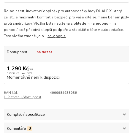
Relax Insert, inovativní doplněk pro autosedačky řady DUALFIX, který
zajišťuje maximální komfort a bezpečí pro vaše dítě zejména během jízdy
proti směru jízdy. Vložka byla navržena s ohledem na ergonomii a
pohodlí, což přispívá k lepší podpoře a stabilitě dítěte v autosedačce.
Tato vložka zmenšuje p...
celý popis
Dostupnost
na dotaz
1 290 Kč
/
ks
1 066 Kč
bez DPH
Momentálně není k dispozici
EAN kód:
4000984938036
Hlídat cenu / dostupnost
Kompletní specifikace
Komentáře
0