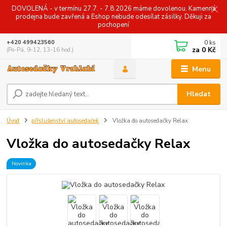
DOVOLENÁ - v termínu 27.7. - 7.8.2026 máme dovolenou. Kamenná
prodejna bude zavřená a Eshop nebude odesílat zásilky. Děkuji za
pochopení
0
ks
+420 499423560
za
0 Kč
(Po-Pá, 9-12, 13-16 hod.)
Menu
Hledat
Úvod
příslušenství autosedaček
Vložka do autosedačky Relax
Vložka do autosedačky Relax
Novinka