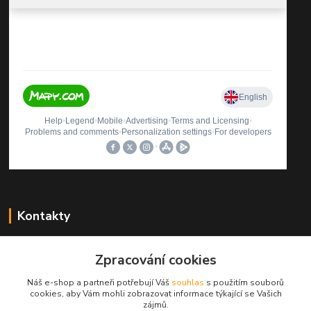
Kontakty
Štěpán Rybníček
Zpracování cookies
+420 499423560
(Po-Pá, 9-12, 13-16 hod.)
Náš e-shop a partneři potřebují Váš
souhlas
s použitím souborů
cookies, aby Vám mohli zobrazovat informace týkající se Vašich
autosedacky@seznam.cz
zájmů.