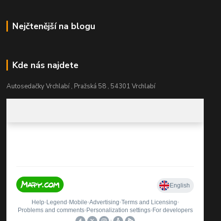
Nejčtenější na blogu
Kde nás najdete
Autosedačky Vrchlabí , Pražská 58 , 54301 Vrchlabí