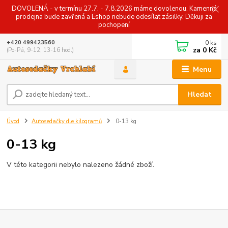
DOVOLENÁ - v termínu 27.7. - 7.8.2026 máme dovolenou. Kamenná
prodejna bude zavřená a Eshop nebude odesílat zásilky. Děkuji za
pochopení
0
ks
+420 499423560
za
0 Kč
(Po-Pá, 9-12, 13-16 hod.)
Menu
Hledat
Úvod
Autosedačky dle kilogramů
0-13 kg
0-13 kg
V této kategorii nebylo nalezeno žádné zboží.