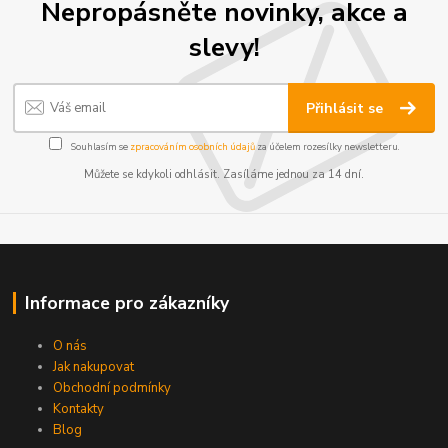
Nepropásněte novinky, akce a
slevy!
Přihlásit se
Souhlasím se
zpracováním osobních údajů
za účelem rozesílky newsletteru.
Můžete se kdykoli odhlásit. Zasíláme jednou za 14 dní.
Informace pro zákazníky
O nás
Jak nakupovat
Obchodní podmínky
Kontakty
Blog